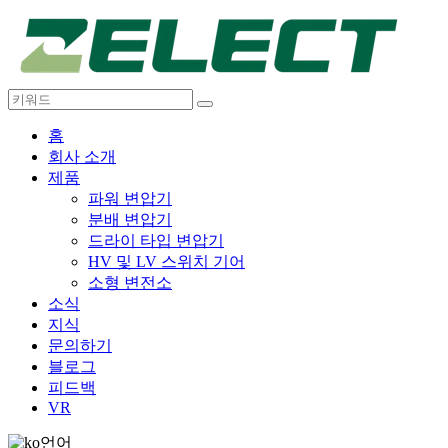
홈
회사 소개
제품
파워 변압기
분배 변압기
드라이 타입 변압기
HV 및 LV 스위치 기어
소형 변전소
소식
지식
문의하기
블로그
피드백
VR
언어